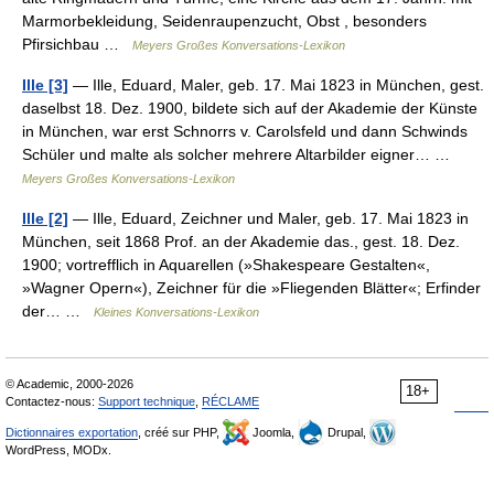
Marmorbekleidung, Seidenraupenzucht, Obst , besonders
Pfirsichbau …
Meyers Großes Konversations-Lexikon
Ille [3]
— Ille, Eduard, Maler, geb. 17. Mai 1823 in München, gest.
daselbst 18. Dez. 1900, bildete sich auf der Akademie der Künste
in München, war erst Schnorrs v. Carolsfeld und dann Schwinds
Schüler und malte als solcher mehrere Altarbilder eigner… …
Meyers Großes Konversations-Lexikon
Ille [2]
— Ille, Eduard, Zeichner und Maler, geb. 17. Mai 1823 in
München, seit 1868 Prof. an der Akademie das., gest. 18. Dez.
1900; vortrefflich in Aquarellen (»Shakespeare Gestalten«,
»Wagner Opern«), Zeichner für die »Fliegenden Blätter«; Erfinder
der… …
Kleines Konversations-Lexikon
© Academic, 2000-2026
18+
Contactez-nous:
Support technique
,
RÉCLAME
Dictionnaires exportation
, créé sur PHP,
Joomla,
Drupal,
WordPress, MODx.