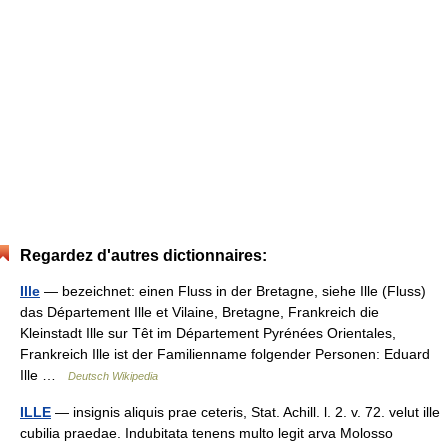
Regardez d'autres dictionnaires:
Ille
— bezeichnet: einen Fluss in der Bretagne, siehe Ille (Fluss)
das Département Ille et Vilaine, Bretagne, Frankreich die
Kleinstadt Ille sur Têt im Département Pyrénées Orientales,
Frankreich Ille ist der Familienname folgender Personen: Eduard
Ille …
Deutsch Wikipedia
ILLE
— insignis aliquis prae ceteris, Stat. Achill. l. 2. v. 72. velut ille
cubilia praedae. Indubitata tenens multo legit arva Molosso