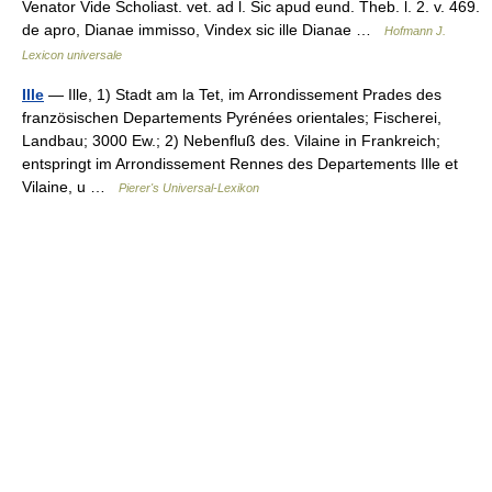
Venator Vide Scholiast. vet. ad l. Sic apud eund. Theb. l. 2. v. 469.
de apro, Dianae immisso, Vindex sic ille Dianae …
Hofmann J.
Lexicon universale
Ille
— Ille, 1) Stadt am la Tet, im Arrondissement Prades des
französischen Departements Pyrénées orientales; Fischerei,
Landbau; 3000 Ew.; 2) Nebenfluß des. Vilaine in Frankreich;
entspringt im Arrondissement Rennes des Departements Ille et
Vilaine, u …
Pierer's Universal-Lexikon