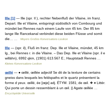
Ille [1]
— Ille (spr. īl ), rechter Nebenfluß der Vilaine, im franz.
Depart. Ille et Vilaine, entspringt südöstlich von Combourg und
mündet bei Rennes nach einem Laufe von 45 km. Der 85 km
lange Ille Rancekanal verbindet diese beiden Flüsse und somit
die… …
Meyers Großes Konversations-Lexikon
Ille
— (spr. il), Fluß im franz. Dep. Ille et Vilaine, mündet, 45 km
lg., bei Rennes r. in die Vilaine. – Das Dep. Ille et Vilaine (spr. il e
willähn), 6992 qkm, (1901) 613.567 E.; Hauptstadt Rennes …
Kleines Konversations-Lexikon
œillé
— ● œillé, œillée adjectif Se dit de la texture de certains
gneiss dans lesquels les feldspaths et le quartz présentent la
forme d yeux. œillé, ée [œje] adj. ÉTYM. 1581; de œil. ❖ ♦ Littér.
Qui porte un dessin ressemblant à un œil. || Agate œillée …
Encyclopédie Universelle