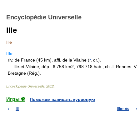
Encyclopédie Universelle
Ille
Ille
Ille
riv. de France (45 km), affl. de la Vilaine (
r
. dr.).
—
Ille-et-Vilaine, dép.: 6 758 km2; 798 718 hab.; ch.-l. Rennes. V.
Bretagne (Rég.).
Encyclopédie Universelle
.
2012
.
Игры ⚽
Поможем написать курсовую
Ill
Illinois