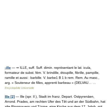
-ille
— ⇒ ILLE, suff. Suff. dimin. représentant le lat. icula,
formateur de subst. fém. V. brindille, étoupille, fibrille, pampille,
ramille et aussi : barbille. V. barbe1 B 1 b rem. Rem. Au masc.,
arg. « Souteneur de filles, apprenti barbeau » (DELVAU… …
Encyclopédie Universelle
Ille [2]
— Ille (spr. īl ), Stadt im franz. Depart. Ostpyrenäen,
Arrond. Prades, am rechten Ufer des Têt und an der Südbahn, hat
alte Ringmauern und Türme, eine Kirche aus dem 17. Jahrh. mit