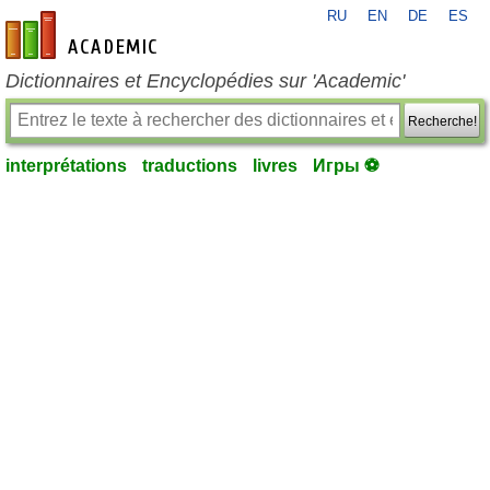
RU
EN
DE
ES
fr-academic.com
Dictionnaires et Encyclopédies sur 'Academic'
Recherche!
interprétations
traductions
livres
Игры ⚽